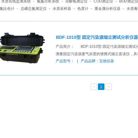
水质在线监测系统
-
氨氮分析系统
-
溶解氧测定仪
-
COD测定仪
-
BOD测定
总氯比色计
-
总磷总氮测定仪
-
水质采样器
-
色度计
-
重金属分析仪器
-
水质毒
碳分析仪
-
臭氧分析仪器
-
甲醛测定仪
-
大气采样器
-
PM2.5采样器
-
土壤测
BDF-1010型 固定污染源烟尘测试分析仪器
产品简介： BDF-1010型 固定污染源烟尘测
测量固定污染源废气浓度的便携式烟尘直读仪，具
产品型号： | 产品品牌：宝德仪器
<
1
>