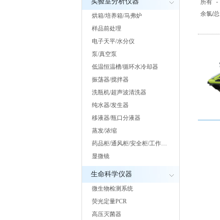
实验室分析仪器
所有
-
余氯/
烘箱/培养箱/马弗炉
二氧化
样品前处理
电子天平/水分仪
泵/真空泵
低温恒温槽/循环水冷却器
振荡器/搅拌器
洗瓶机/超声波清洗器
纯水器/发生器
移液器/瓶口分液器
蒸发/浓缩
药品柜/通风柜/安全柜/工作…
显微镜
生命科学仪器
微生物检测系统
荧光定量PCR
高压灭菌器