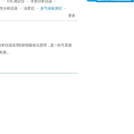
仪
-
TOC测定仪
-
水质分析仪器
-
性分析仪器
-
浊度仪
-
多气体检测仪
-
定仪
-
农药残留速测仪
更多
试分析仪器采用β射线吸收法原理，是一款可直接
有测…